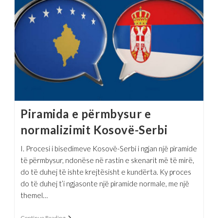
Piramida e përmbysur e
normalizimit Kosovë-Serbi
I. Procesi i bisedimeve Kosovë-Serbi i ngjan një piramide
të përmbysur, ndonëse në rastin e skenarit më të mirë,
do të duhej të ishte krejtësisht e kundërta. Ky proces
do të duhej t’i ngjasonte një piramide normale, me një
themel…
Piramida
Continue Reading