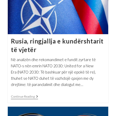
Rusia, ringjallja e kundërshtarit
të vjetër
Në analizën dhe rekomandimet e fundit zyrtare të
NATO-s nën emrin NATO 2030: United for a New
Era (NATO 2030: Të bashkuar për një epokë të re),
thuhet se NATO duhet të vazhdojë qasjen me dy
drejtime: të parandalimit dhe dialogut me…
Rusia,
Continue Reading
Ringjallja
E
Kundërshtarit
Të Vjetër