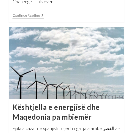
Challenge. This event…
Albulena
Continue Reading
Halili
Mentors
In
The
2024
WMGIC
X
NATO
Countering
Disinformation
Challenge
Kështjella e energjisë dhe
Maqedonia pa mbiemër
Fjala alcázar në spanjisht rrjedh nga fjala arabe القصر al-