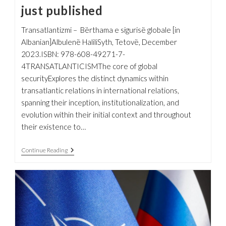
just published
Transatlantizmi – Bërthama e sigurisë globale [in
Albanian]Albulenë HaliliSyth, Tetovë, December
2023.ISBN: 978-608-49271-7-
4TRANSATLANTICISMThe core of global
securityExplores the distinct dynamics within
transatlantic relations in international relations,
spanning their inception, institutionalization, and
evolution within their initial context and throughout
their existence to…
New
Continue Reading
Book
On
Transatlanticism
Just
Published