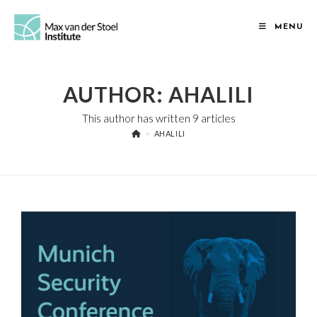
Skip
to
MENU
content
AUTHOR:
AHALILI
This author has written 9 articles
>
AHALILI