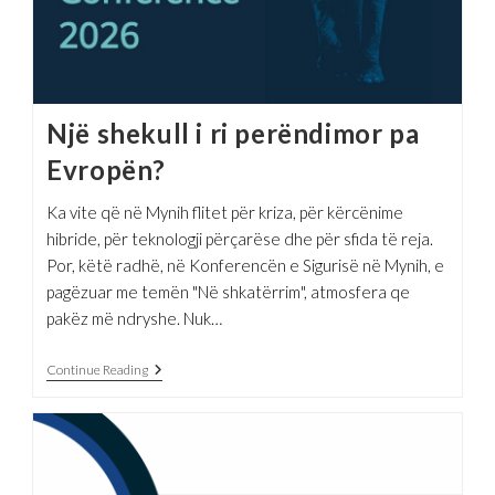
Një shekull i ri perëndimor pa
Evropën?
Ka vite që në Mynih flitet për kriza, për kërcënime
hibride, për teknologji përçarëse dhe për sfida të reja.
Por, këtë radhë, në Konferencën e Sigurisë në Mynih, e
pagëzuar me temën "Në shkatërrim", atmosfera qe
pakëz më ndryshe. Nuk…
Një
Continue Reading
Shekull
I
Ri
Perëndimor
Pa
Evropën?