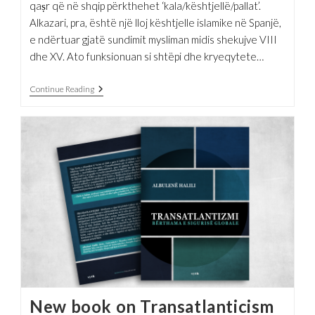
qaṣr që në shqip përkthehet ‘kala/kështjellë/pallat’.
Alkazari, pra, është një lloj kështjelle islamike në Spanjë,
e ndërtuar gjatë sundimit mysliman midis shekujve VIII
dhe XV. Ato funksionuan si shtëpi dhe kryeqytete…
Kështjella
Continue Reading
E
Energjisë
Dhe
Maqedonia
Pa
Mbiemër
New book on Transatlanticism